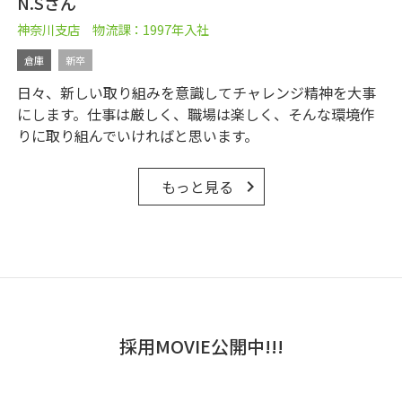
N.Sさん
神奈川支店 物流課：1997年入社
倉庫
新卒
日々、新しい取り組みを意識してチャレンジ精神を大事
にします。仕事は厳しく、職場は楽しく、そんな環境作
りに取り組んでいければと思います。
もっと見る
keyboard_arrow_right
採用MOVIE公開中!!!