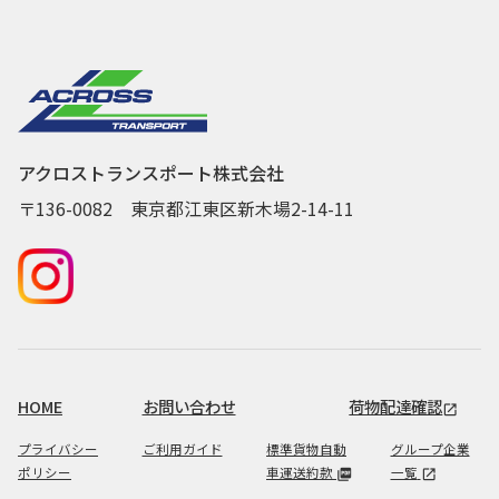
アクロストランスポート株式会社
〒136-0082 東京都江東区新木場2-14-11
HOME
お問い合わせ
荷物配達確認
open_in_new
プライバシー
ご利用ガイド
標準貨物自動
グループ企業
ポリシー
車運送約款
一覧
picture_as_pdf
open_in_new