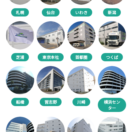
札幌
仙台
いわき
新潟
芝浦
東京本社
首都圏
つくば
船橋
習志野
川崎
横浜セン
ター