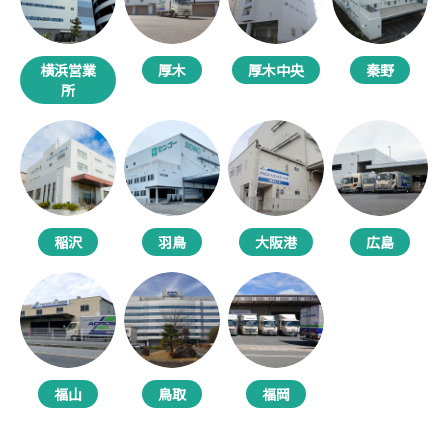
横浜営業
厚木
厚木中央
秦野
所
稲沢
羽鳥
大阪港
広島
福山
鳥取
福岡